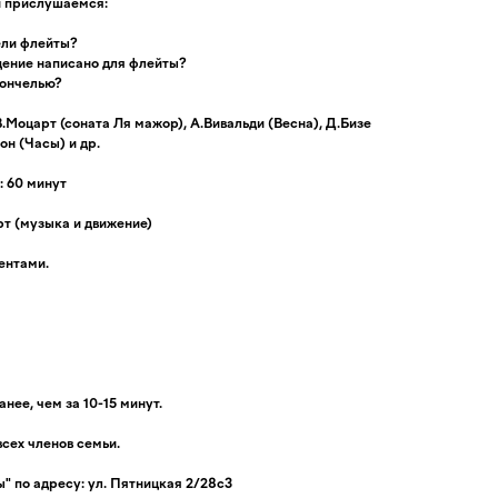
и прислушаемся:
ели флейты?
дение написано для флейты?
лончелью?
 В.Моцарт (соната Ля мажор), А.Вивальди (Весна), Д.Бизе
он (Часы) и др.
 60 минут
т (музыка и движение)
ентами.
нее, чем за 10-15 минут.
всех членов семьи.
" по адресу: ул. Пятницкая 2/28с3