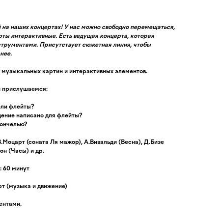
й на наших концертах! У нас можно свободно перемещаться,
ерты интерактивные. Есть ведущая концерта, которая
струментами. Присутствует сюжетная линия, чтобы
нее.
 музыкальных картин и интерактивных элементов.
и прислушаемся:
ели флейты?
дение написано для флейты?
лончелью?
 В.Моцарт (соната Ля мажор), А.Вивальди (Весна), Д.Бизе
он (Часы) и др.
 60 минут
т (музыка и движение)
ентами.