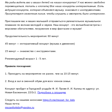
Мы рады видеть вас и ваших детей на наших концертах! У нас можно свободно
перемещаться, топать и хлопать) Все наши концерты интерактивные. Есть
ведущая концерта, которая объясняет музыку, знакомит с инструментами.
Присутствует сюжетная линия, чтобы слушать и смотреть было интереснее.
Приглашаем вас и ваших малышей отправиться в увлекательное музыкальное
плавание по волнам мелодий и звуков. Наш концерт - это волшебная встреча с
морскими обитателями, погружение в мир фантазии и музыки!
Продолжительность мероприятия: 60 минут
45 минут — интерактивный концерт (музыка и движение)
15 минут — знакомство с инструментами.
Рекомендуемый возраст 1 - 5 лет.
Правила посещения:
1. Приходить на мероприятие не ранее, чем за 10-15 минут.
2. Вход в зал в сменной обуви для всех членов семьи.
Концерт пройдет в Городской усадьбе Ф. И. Прове-А. И. Калиш по адресу: ул.
Новая Басманная, 22/2с1.
Подробнее о площадке
Следить за нашими анонсами
https://t.me/mozart_for_kids
Наша почта:
mozartforkids@yandex.ru